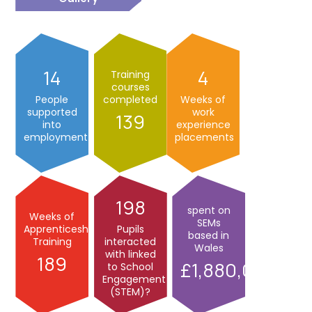
14
4
Training
courses
People
completed
Weeks of
supported
work
139
into
experience
employment
placements
198
spent on
Weeks of
SEMs
Apprenticeship
Pupils
based in
Training
interacted
Wales
with linked
189
1,880,000
to School
Engagement
(STEM)?