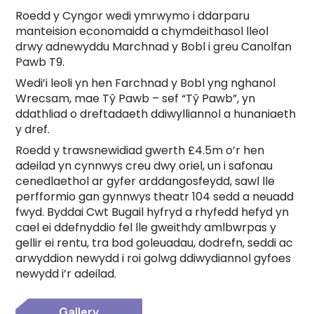
Roedd y Cyngor wedi ymrwymo i ddarparu
manteision economaidd a chymdeithasol lleol
drwy adnewyddu Marchnad y Bobl i greu Canolfan
Pawb T9.
Wedi’i leoli yn hen Farchnad y Bobl yng nghanol
Wrecsam, mae Tŷ Pawb – sef “Tŷ Pawb”, yn
ddathliad o dreftadaeth ddiwylliannol a hunaniaeth
y dref.
Roedd y trawsnewidiad gwerth £4.5m o’r hen
adeilad yn cynnwys creu dwy oriel, un i safonau
cenedlaethol ar gyfer arddangosfeydd, sawl lle
perfformio gan gynnwys theatr 104 sedd a neuadd
fwyd. Byddai Cwt Bugail hyfryd a rhyfedd hefyd yn
cael ei ddefnyddio fel lle gweithdy amlbwrpas y
gellir ei rentu, tra bod goleuadau, dodrefn, seddi ac
arwyddion newydd i roi golwg ddiwydiannol gyfoes
newydd i’r adeilad.
Gallery