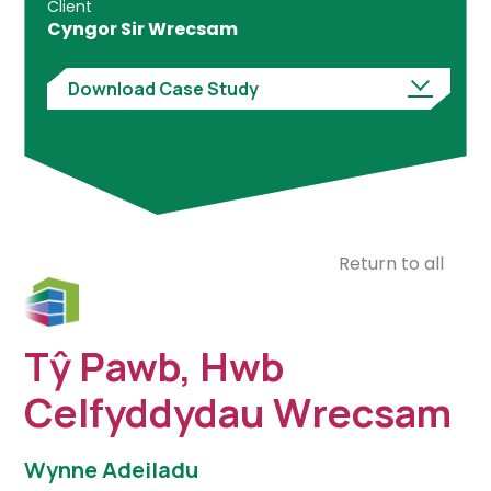
Client
Cyngor Sir Wrecsam
Download Case Study
Return to all
Tŷ Pawb, Hwb
Celfyddydau Wrecsam
Wynne Adeiladu