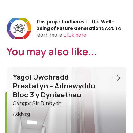
This project adheres to the
Well-
. To
being of Future Generations Act
learn more
click here
You may also like...
Ysgol Acrefair Adnewyddu
Adeilad Ategol
Cyngor Bwrdeistref Sirol Wrecsam
Addysg