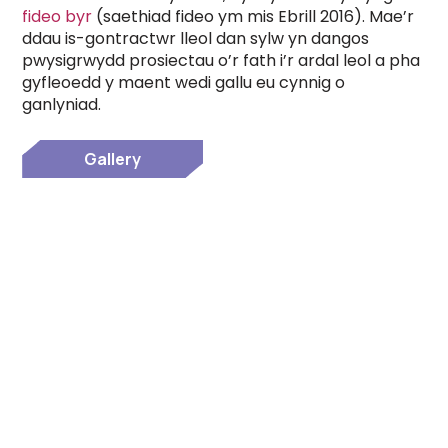
fideo byr
(saethiad fideo ym mis Ebrill 2016). Mae’r
ddau is-gontractwr lleol dan sylw yn dangos
pwysigrwydd prosiectau o’r fath i’r ardal leol a pha
gyfleoedd y maent wedi gallu eu cynnig o
ganlyniad.
Gallery