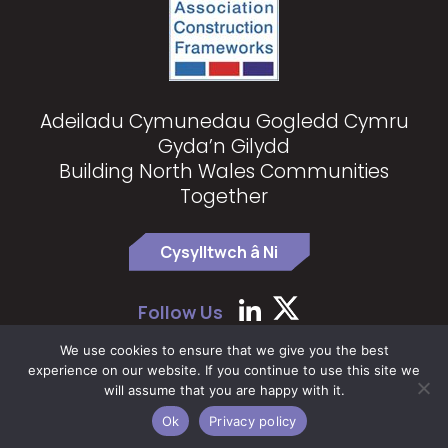
Adeiladu Cymunedau Gogledd Cymru
Gyda’n Gilydd
Building North Wales Communities
Together
Cysylltwch â Ni
Follow Us
We use cookies to ensure that we give you the best
experience on our website. If you continue to use this site we
Hawlfraint 2024 North Wales Construction Partnership
|
Privacy
will assume that you are happy with it.
Policy
Ok
Privacy policy
Gwefan gan
The Farm Factory