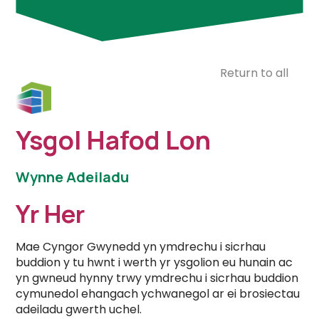
Return to all
Ysgol Hafod Lon
Wynne Adeiladu
Yr Her
Mae Cyngor Gwynedd yn ymdrechu i sicrhau
buddion y tu hwnt i werth yr ysgolion eu hunain ac
yn gwneud hynny trwy ymdrechu i sicrhau buddion
cymunedol ehangach ychwanegol ar ei brosiectau
adeiladu gwerth uchel.