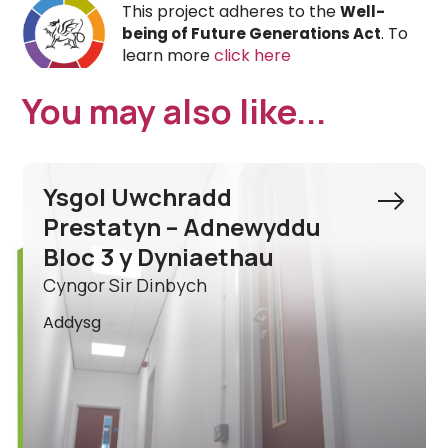
This project adheres to the
Well-
. To
being of Future Generations Act
learn more
click here
You may also like...
Ysgol Acrefair Adnewyddu
Adeilad Ategol
Cyngor Bwrdeistref Sirol Wrecsam
Addysg