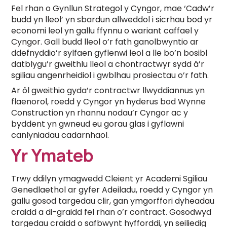
Fel rhan o Gynllun Strategol y Cyngor, mae ‘Cadw’r
budd yn lleol’ yn sbardun allweddol i sicrhau bod yr
economi leol yn gallu ffynnu o wariant caffael y
Cyngor. Gall budd lleol o’r fath ganolbwyntio ar
ddefnyddio’r sylfaen gyflenwi leol a lle bo’n bosibl
datblygu’r gweithlu lleol a chontractwyr sydd â’r
sgiliau angenrheidiol i gwblhau prosiectau o’r fath.
Ar ôl gweithio gyda’r contractwr llwyddiannus yn
flaenorol, roedd y Cyngor yn hyderus bod Wynne
Construction yn rhannu nodau’r Cyngor ac y
byddent yn gwneud eu gorau glas i gyflawni
canlyniadau cadarnhaol.
Yr Ymateb
Trwy ddilyn ymagwedd Cleient yr Academi Sgiliau
Genedlaethol ar gyfer Adeiladu, roedd y Cyngor yn
gallu gosod targedau clir, gan ymgorffori dyheadau
craidd a di-graidd fel rhan o’r contract. Gosodwyd
targedau craidd o safbwynt hyfforddi, yn seiliedig