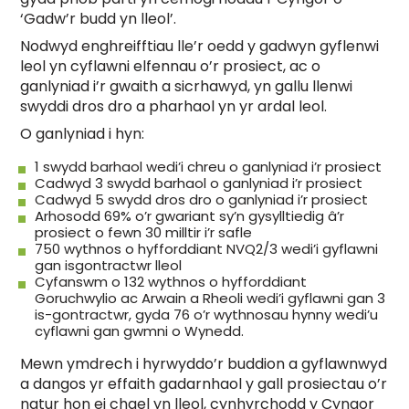
‘Gadw’r budd yn lleol’.
Nodwyd enghreifftiau lle’r oedd y gadwyn gyflenwi
leol yn cyflawni elfennau o’r prosiect, ac o
ganlyniad i’r gwaith a sicrhawyd, yn gallu llenwi
swyddi dros dro a pharhaol yn yr ardal leol.
O ganlyniad i hyn:
1 swydd barhaol wedi’i chreu o ganlyniad i’r prosiect
Cadwyd 3 swydd barhaol o ganlyniad i’r prosiect
Cadwyd 5 swydd dros dro o ganlyniad i’r prosiect
Arhosodd 69% o’r gwariant sy’n gysylltiedig â’r
prosiect o fewn 30 milltir i’r safle
750 wythnos o hyfforddiant NVQ2/3 wedi’i gyflawni
gan isgontractwr lleol
Cyfanswm o 132 wythnos o hyfforddiant
Goruchwylio ac Arwain a Rheoli wedi’i gyflawni gan 3
is-gontractwr, gyda 76 o’r wythnosau hynny wedi’u
cyflawni gan gwmni o Wynedd.
Mewn ymdrech i hyrwyddo’r buddion a gyflawnwyd
a dangos yr effaith gadarnhaol y gall prosiectau o’r
natur hon ei chael yn lleol, cynhyrchodd y Cyngor