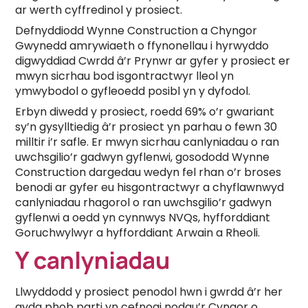
ar werth cyffredinol y prosiect.
Defnyddiodd Wynne Construction a Chyngor
Gwynedd amrywiaeth o ffynonellau i hyrwyddo
digwyddiad Cwrdd â’r Prynwr ar gyfer y prosiect er
mwyn sicrhau bod isgontractwyr lleol yn
ymwybodol o gyfleoedd posibl yn y dyfodol.
Erbyn diwedd y prosiect, roedd 69% o’r gwariant
sy’n gysylltiedig â’r prosiect yn parhau o fewn 30
milltir i’r safle. Er mwyn sicrhau canlyniadau o ran
uwchsgilio’r gadwyn gyflenwi, gosododd Wynne
Construction dargedau wedyn fel rhan o’r broses
benodi ar gyfer eu hisgontractwyr a chyflawnwyd
canlyniadau rhagorol o ran uwchsgilio’r gadwyn
gyflenwi a oedd yn cynnwys NVQs, hyfforddiant
Goruchwylwyr a hyfforddiant Arwain a Rheoli.
Y canlyniadau
Llwyddodd y prosiect penodol hwn i gwrdd â’r her
gyda phob parti yn cefnogi nodau’r Cyngor o